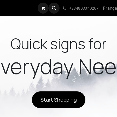
que
Événements
França
+2348033110267
Quick signs for
veryday Ne
Start Shopping