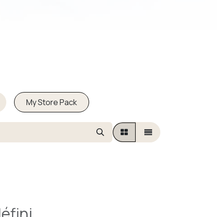
My Store Pack
éfini